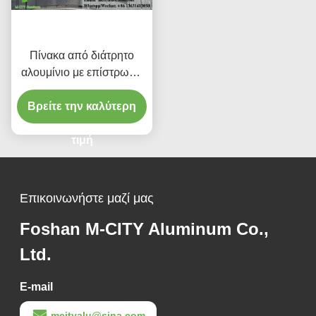
Πίνακα από διάτρητο
αλουμίνιο με επίστρωση
σκόνης με
Βρείτε την καλύτερη
προσαρμοσμένα
χρώματα RAL και μοτίβα
κοπής λέιζερ για
τιμή
επένδυση προσόφων
Επικοινωνήστε μαζί μας
Foshan M-CITY Aluminum Co.,
Ltd.
E-mail
mcityalu@sina.com