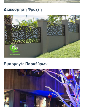
Διακόσμηση Φράχτη
Εφαρμογές Παραθύρων