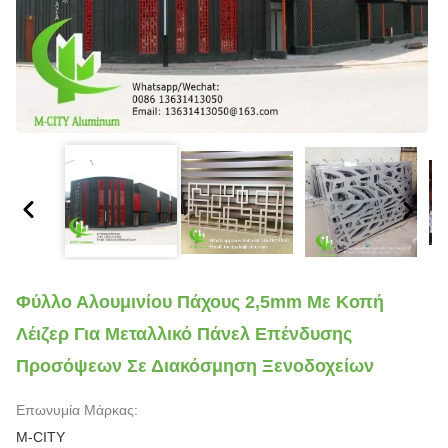
Φύλλο Αλουμινίου Πάχους 2,5mm Με Κοπή
Λέιζερ Για Μεταλλικό Πάνελ Επένδυσης
Προσόψεων Σε Διακόσμηση Ξενοδοχείων
Επωνυμία Μάρκας:
M-CITY