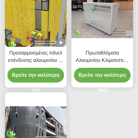
Προσαρμοσμένες πάνελ
Πρωταθλήματα
επένδυσης αλουμινίου με
Αλουμινίου Κλιματιστικά
διάτρητο CNC με κράμα
Κάλυβες
Βρείτε την καλύτερη
3003 H14/H24 και
Βρείτε την καλύτερη
επίστρωση PVDF για
προσόψεις
τιμή
τιμή