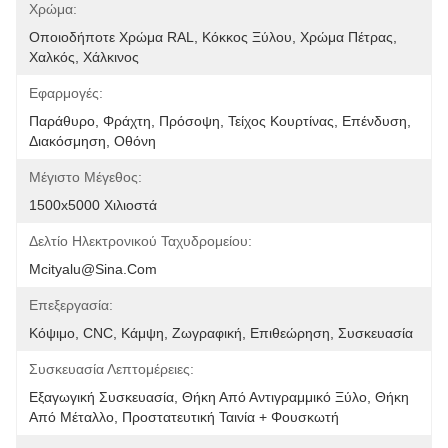
Χρώμα:
Οποιοδήποτε Χρώμα RAL, Κόκκος Ξύλου, Χρώμα Πέτρας, 
Χαλκός, Χάλκινος
Εφαρμογές:
Παράθυρο, Φράχτη, Πρόσοψη, Τείχος Κουρτίνας, Επένδυση, 
Διακόσμηση, Οθόνη
Μέγιστο Μέγεθος:
1500x5000 Χιλιοστά
Δελτίο Ηλεκτρονικού Ταχυδρομείου:
Mcityalu@sina.com
Επεξεργασία:
Κόψιμο, CNC, Κάμψη, Ζωγραφική, Επιθεώρηση, Συσκευασία
Συσκευασία Λεπτομέρειες:
Εξαγωγική Συσκευασία, Θήκη Από Αντιγραμμικό Ξύλο, Θήκη 
Από Μέταλλο, Προστατευτική Ταινία + Φουσκωτή 