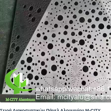
Σειρά Διακοσμητικών Πάνελ Αλουμινίου M-CITY