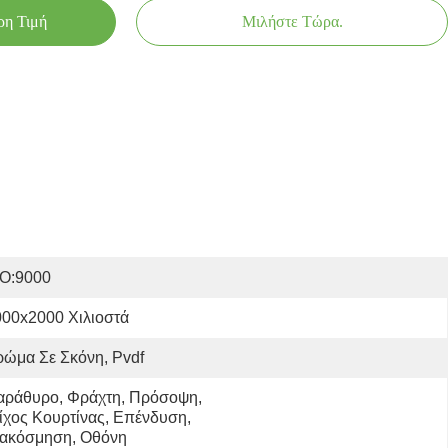
ρη Τιμή
Μιλήστε Τώρα.
SO:9000
000x2000 Χιλιοστά
ώμα Σε Σκόνη, Pvdf
αράθυρο, Φράχτη, Πρόσοψη, 
ίχος Κουρτίνας, Επένδυση, 
ιακόσμηση, Οθόνη