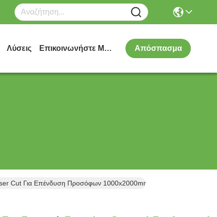
Λύσεις
Επικοινωνήστε Μαζί Μας
Απόσπασμα
aser Cut Για Επένδυση Προσόφων 1000x2000mm