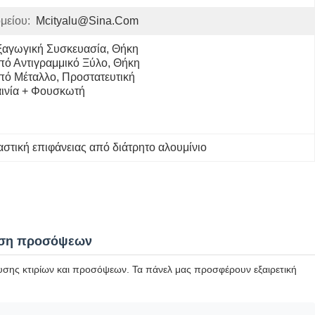
μείου:
Mcityalu@sina.com
ξαγωγική Συσκευασία, Θήκη 
πό Αντιγραμμικό Ξύλο, Θήκη 
πό Μέταλλο, Προστατευτική 
αινία + Φουσκωτή 
στική επιφάνειας από διάτρητο αλουμίνιο
νδυση προσόψεων
δυσης κτιρίων και προσόψεων. Τα πάνελ μας προσφέρουν εξαιρετική