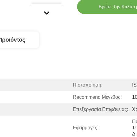
Βρείτε Την Καλύτε
Προϊόντος
Πιστοποίηση:
I
Recommend Μέγεθος:
1
Επεξεργασία Επιφάνειας:
Χρ
Π
Εφαρμογές:
Τε
Δ