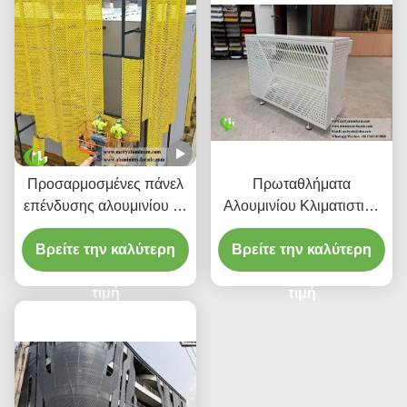
Προσαρμοσμένες πάνελ
Πρωταθλήματα
επένδυσης αλουμινίου με
Αλουμινίου Κλιματιστικά
διάτρητο CNC με κράμα
Κάλυβες
Βρείτε την καλύτερη
3003 H14/H24 και
Βρείτε την καλύτερη
επίστρωση PVDF για
προσόψεις
τιμή
τιμή