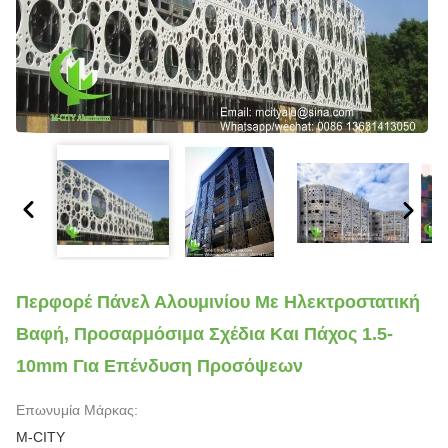
Περφορέ Πάνελ Αλουμινίου Με Ηλεκτροστατική
Βαφή, Προσαρμόσιμα Σχέδια Και Πάχος 1.5-
10mm Για Επένδυση Προσόψεων
Επωνυμία Μάρκας:
M-CITY