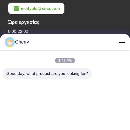
mcityalu@sina.com
Ώρα εργασίας
8:00-22:00
Cherry
Η διεύθυνσή μας
Διεύθυνση εταιρείας
3:42 PM
Βιομηχανικό πάρκο Hegui, Lishui, Nanhai Foshan Guangdong
P.R.China.
Good day, what product are you looking for?
Διεύθυνση εργοστασίου
Βιομηχανικό πάρκο Hegui, Lishui, Nanhai Foshan Guangdong
P.R.China.
τηλ
0086-13631413050