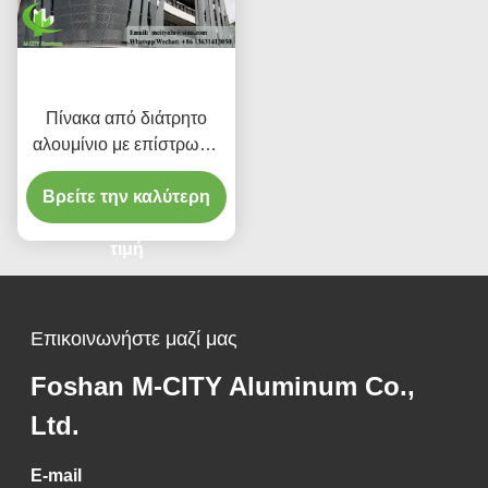
Πίνακα από διάτρητο
αλουμίνιο με επίστρωση
σκόνης με
Βρείτε την καλύτερη
προσαρμοσμένα
χρώματα RAL και μοτίβα
κοπής λέιζερ για
τιμή
επένδυση προσόφων
Επικοινωνήστε μαζί μας
Foshan M-CITY Aluminum Co.,
Ltd.
E-mail