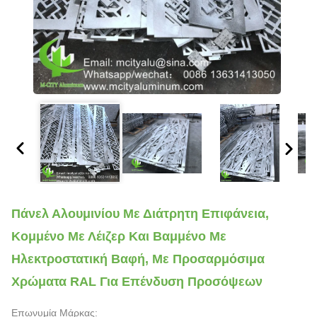
Πάνελ Αλουμινίου Με Διάτρητη Επιφάνεια,
Κομμένο Με Λέιζερ Και Βαμμένο Με
Ηλεκτροστατική Βαφή, Με Προσαρμόσιμα
Χρώματα RAL Για Επένδυση Προσόψεων
Επωνυμία Μάρκας: