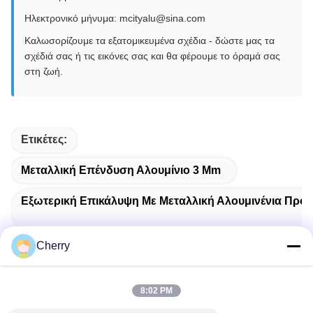
Ηλεκτρονικό μήνυμα: mcityalu@sina.com
Καλωσορίζουμε τα εξατομικευμένα σχέδια - δώστε μας τα
σχέδιά σας ή τις εικόνες σας και θα φέρουμε το όραμά σας
στη ζωή.
Ετικέτες:
Μεταλλική Επένδυση Αλουμίνιο 3 Mm
Εξωτερική Επικάλυψη Με Μεταλλική Αλουμινένια Πρό
Cherry
Λευκή Διάτρητη Πρόσοψη Από Αλουμίνιο
8:02 PM