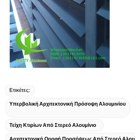
Ετικέτες:
Υπερβολική Αρχιτεκτονική Πρόσοψη Αλουμινίου
Τείχη Κτιρίων Από Στερεό Αλουμίνιο
Αρχιτεκτονική Οροφή Προσόψεως Από Στερεό Αλουμί