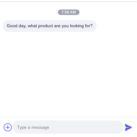
Ltd.
7:58 AM
E-mail
Good day, what product are you looking for?
mcityalu@sina.com
Ώρα εργασίας
8:00-22:00
Η διεύθυνσή μας
Διεύθυνση εταιρείας
Βιομηχανικό πάρκο Hegui, Lishui, Nanhai Foshan Guangdong
P.R.China.
Διεύθυνση εργοστασίου
Βιομηχανικό πάρκο Hegui, Lishui, Nanhai Foshan Guangdong
P.R.China.
τηλ