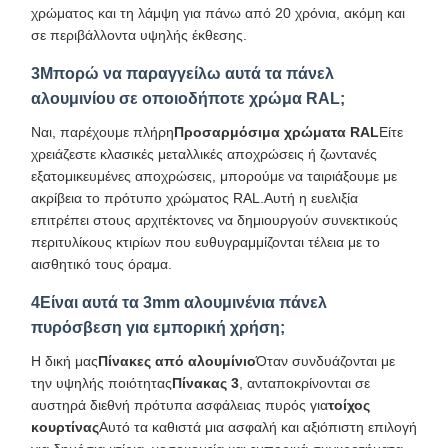
χρώματος και τη λάμψη για πάνω από 20 χρόνια, ακόμη και
σε περιβάλλοντα υψηλής έκθεσης.
3Μπορώ να παραγγείλω αυτά τα πάνελ
αλουμινίου σε οποιοδήποτε χρώμα RAL;
Ναι, παρέχουμε πλήρη
Προσαρμόσιμα χρώματα RAL
Είτε
χρειάζεστε κλασικές μεταλλικές αποχρώσεις ή ζωντανές
εξατομικευμένες αποχρώσεις, μπορούμε να ταιριάξουμε με
ακρίβεια το πρότυπο χρώματος RAL.Αυτή η ευελιξία
επιτρέπει στους αρχιτέκτονες να δημιουργούν συνεκτικούς
περιτυλίκους κτιρίων που ευθυγραμμίζονται τέλεια με το
αισθητικό τους όραμα.
4Είναι αυτά τα 3mm αλουμινένια πάνελ
πυρόσβεση για εμπορική χρήση;
Η δική μας
Πίνακες από αλουμίνιο
Όταν συνδυάζονται με
την υψηλής ποιότητας
Πίνακας 3
, ανταποκρίνονται σε
αυστηρά διεθνή πρότυπα ασφάλειας πυρός για
τοίχος
κουρτίνας
Αυτό τα καθιστά μια ασφαλή και αξιόπιστη επιλογή