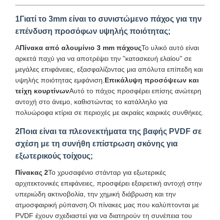
1Γιατί το 3mm είναι το συνιστώμενο πάχος για την
επένδυση προσόφων υψηλής ποιότητας;
Α
Πίνακα από αλουμίνιο 3 mm πάχους
Το υλικό αυτό είναι
αρκετά παχύ για να αποτρέψει την "κατασκευή ελαίου" σε
μεγάλες επιφάνειες, εξασφαλίζοντας μια απόλυτα επίπεδη και
υψηλής ποιότητας εμφάνιση.
Επικάλυψη προσόψεων και
τείχη κουρτίνων
Αυτό το πάχος προσφέρει επίσης ανώτερη
αντοχή στο άνεμο, καθιστώντας το κατάλληλο για
πολυώροφα κτίρια σε περιοχές με ακραίες καιρικές συνθήκες.
2Ποια είναι τα πλεονεκτήματα της βαφής PVDF σε
σχέση με τη συνήθη επίστρωση σκόνης για
εξωτερικούς τοίχους;
Πίνακας 2
Το χρυσαφένιο στάνταρ για εξωτερικές
αρχιτεκτονικές επιφάνειες, προσφέρει εξαιρετική αντοχή στην
υπεριώδη ακτινοβολία, την χημική διάβρωση και την
ατμοσφαιρική ρύπανση.Οι πίνακες μας που καλύπτονται με
PVDF έχουν σχεδιαστεί για να διατηρούν τη συνέπεια του