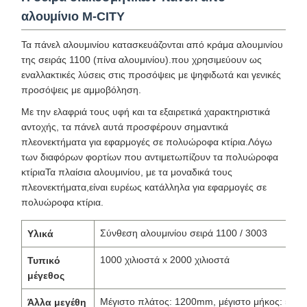
αλουμίνιο M-CITY
Τα πάνελ αλουμινίου κατασκευάζονται από κράμα αλουμινίου
της σειράς 1100 (πίνα αλουμινίου).που χρησιμεύουν ως
εναλλακτικές λύσεις στις προσόψεις με ψηφιδωτά και γενικές
προσόψεις με αμμοβόληση.
Με την ελαφριά τους υφή και τα εξαιρετικά χαρακτηριστικά
αντοχής, τα πάνελ αυτά προσφέρουν σημαντικά
πλεονεκτήματα για εφαρμογές σε πολυώροφα κτίρια.Λόγω
των διαφόρων φορτίων που αντιμετωπίζουν τα πολυώροφα
κτίριαΤα πλαίσια αλουμινίου, με τα μοναδικά τους
πλεονεκτήματα,είναι ευρέως κατάλληλα για εφαρμογές σε
πολυώροφα κτίρια.
Σύνθεση αλουμινίου σειρά 1100 / 3003
Υλικά
1000 χιλιοστά x 2000 χιλιοστά
Τυπικό
μέγεθος
Μέγιστο πλάτος: 1200mm, μέγιστο μήκος: 50
Άλλα μεγέθη