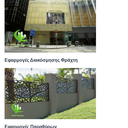
Εφαρμογές Διακόσμησης Φράχτη
Εφαρμογές Παραθύρων