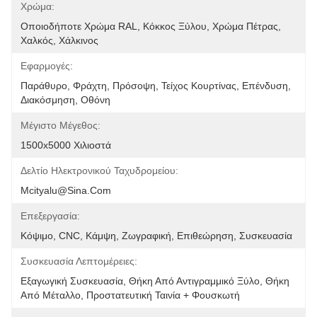
Χρώμα:
Οποιοδήποτε Χρώμα RAL, Κόκκος Ξύλου, Χρώμα Πέτρας, 
Χαλκός, Χάλκινος
Εφαρμογές:
Παράθυρο, Φράχτη, Πρόσοψη, Τείχος Κουρτίνας, Επένδυση, 
Διακόσμηση, Οθόνη
Μέγιστο Μέγεθος:
1500x5000 Χιλιοστά
Δελτίο Ηλεκτρονικού Ταχυδρομείου:
Mcityalu@sina.com
Επεξεργασία:
Κόψιμο, CNC, Κάμψη, Ζωγραφική, Επιθεώρηση, Συσκευασία
Συσκευασία Λεπτομέρειες:
Εξαγωγική Συσκευασία, Θήκη Από Αντιγραμμικό Ξύλο, Θήκη 
Από Μέταλλο, Προστατευτική Ταινία + Φουσκωτή 