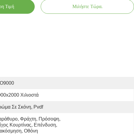
ρη Τιμή
Μιλήστε Τώρα.
SO9000
000x2000 Χιλιοστά
ώμα Σε Σκόνη, Pvdf
αράθυρο, Φράχτη, Πρόσοψη, 
ίχος Κουρτίνας, Επένδυση, 
ιακόσμηση, Οθόνη