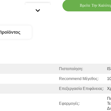
Βρείτε Την Καλύτε
Προϊόντος
Πιστοποίηση:
I
Recommend Μέγεθος:
1
Επεξεργασία Επιφάνειας:
Χρ
Π
Εφαρμογές:
Τε
Δ