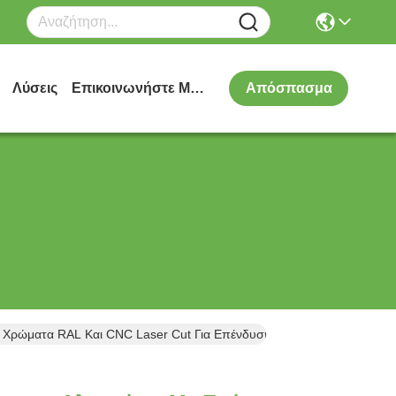
Λύσεις
Επικοινωνήστε Μαζί Μας
Απόσπασμα
α Χρώματα RAL Και CNC Laser Cut Για Επένδυση Προσόφων