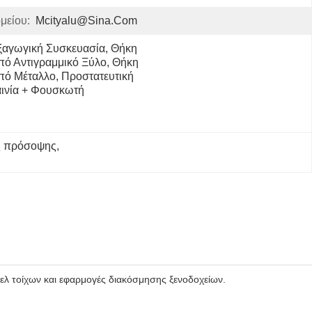
μείου:
Mcityalu@sina.com
ξαγωγική Συσκευασία, Θήκη 
πό Αντιγραμμικό Ξύλο, Θήκη 
πό Μέταλλο, Προστατευτική 
αινία + Φουσκωτή 
ης πρόσοψης
, 
ελ τοίχων και εφαρμογές διακόσμησης ξενοδοχείων.