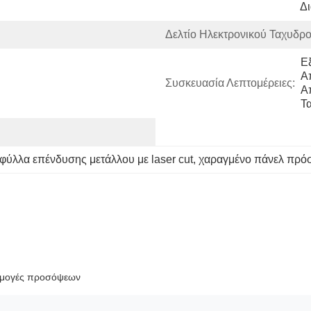
Δ
Δελτίο Ηλεκτρονικού Ταχυδρο
Ε
Α
Συσκευασία Λεπτομέρειες:
Α
Τ
φύλλα επένδυσης μετάλλου με laser cut
, 
χαραγμένο πάνελ πρό
αρμογές προσόψεων