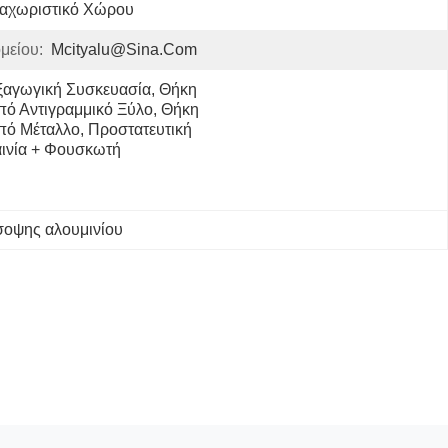
ιαχωριστικό Χώρου
μείου:
Mcityalu@sina.com
ξαγωγική Συσκευασία, Θήκη 
πό Αντιγραμμικό Ξύλο, Θήκη 
πό Μέταλλο, Προστατευτική 
αινία + Φουσκωτή 
σοψης αλουμινίου