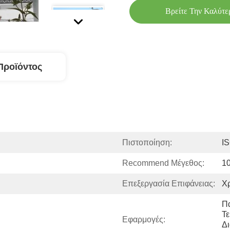
Βρείτε Την Καλύτε
Προϊόντος
Πιστοποίηση:
I
Recommend Μέγεθος:
1
Επεξεργασία Επιφάνειας:
Χρ
Π
Τε
Εφαρμογές:
Δι