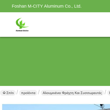
Foshan M-CITY Aluminum Co., Ltd.
Σπίτι
προϊόντα
Αλουμινένιο Φράχτη Και Συσσωρευτές