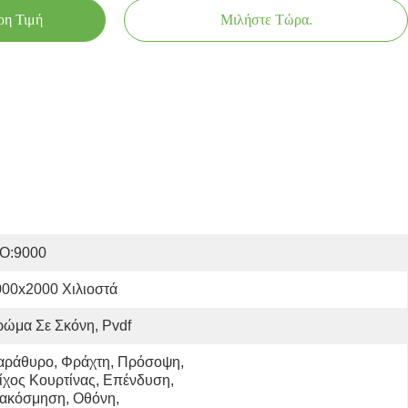
ρη Τιμή
Μιλήστε Τώρα.
SO:9000
000x2000 Χιλιοστά
ώμα Σε Σκόνη, Pvdf
αράθυρο, Φράχτη, Πρόσοψη, 
ίχος Κουρτίνας, Επένδυση, 
ακόσμηση, Οθόνη, 